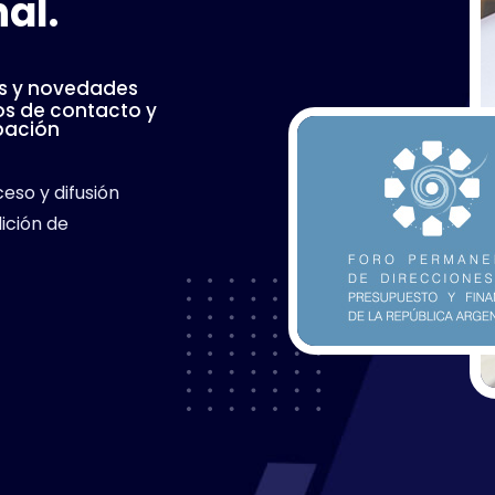
al.
as y novedades
os de contacto y
pación
eso y difusión
ición de